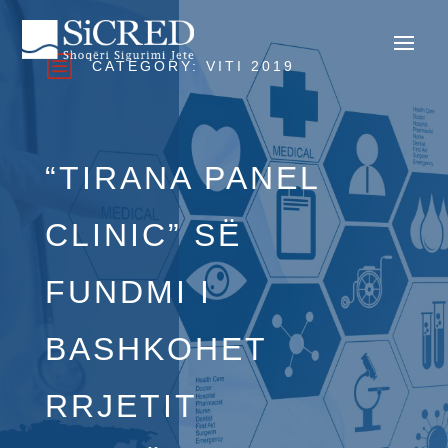
b
CATEGORY:
VITI 2019
“TIRANA PANEL
CLINIC” SË
FUNDMI I
BASHKOHET
RRJETIT