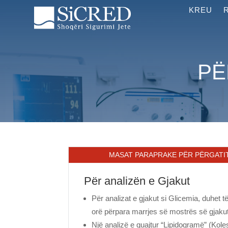
KREU
PË
MASAT PARAPRAKE PËR PËRGATI
Për analizën e Gjakut
Për analizat e gjakut si Glicemia, duhet t
orë përpara marrjes së mostrës së gjaku
Një analizë e quajtur “Lipidogramë” (Kolest