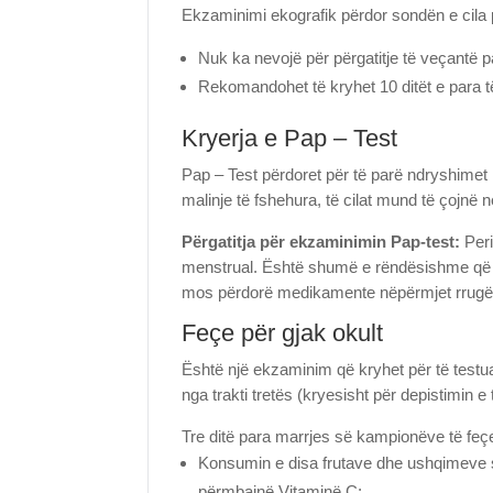
Ekzaminimi ekografik përdor sondën e cila 
Nuk ka nevojë për përgatitje të veçantë 
Rekomandohet të kryhet 10 ditët e para të
Kryerja e Pap – Test
Pap – Test përdoret për të parë ndryshimet 
malinje të fshehura, të cilat mund të çojnë n
Përgatitja për ekzaminimin Pap-test:
Peri
menstrual. Është shumë e rëndësishme që g
mos përdorë medikamente nëpërmjet rrugës 
Feçe për gjak okult
Është një ekzaminim që kryhet për të testua
nga trakti tretës (kryesisht për depistimin e 
Tre ditë para marrjes së kampionëve të feç
Konsumin e disa frutave dhe ushqimeve si 
përmbajnë Vitaminë C;