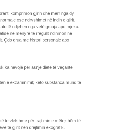
boranti komprimon gjirin dhe merr nga dy
normale ose ndryshimet në indin e gjirit.
 ato të ndjehen nga vetë gruaja apo mjeku.
afisë në mënyrë të rregullt ndihmon në
it. Çdo grua me histori personale apo
k ka nevojë për asnjë dietë të veçantë
 ditën e ekzaminimit; këto substanca mund të
ë te vlefshme për trajtimin e mëtejshëm të
e të gjirit nën drejtimin ekografik.