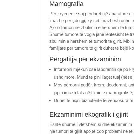
Mamografia
Për kryerjen e saj përdoret një aparaturë e
imazhe për çdo gji, ky set imazhesh quhet m
Ajo ndihmon në zbulimin e hershëm të tumor
Shumë tumore të vogla janë lehtësisht të tr
zbulimin e hershëm të tumorit te gjirit. Mb
familjare për tumore te gjirit duhet të bëjë k
Përgatitja për ekzaminim
Informoni mjekun ose laborantin që po k
ushqimore. Mund të pini ilaçet tuaj (nëse 
Mos përdorni pudër, krem, deodorant, anti
japin imazh fals në filmin e mamografisë;
Duhet të hiqni bizhuteritë të vendosura m
Ekzaminimi ekografik i gjirit
Është shumë i vlefshëm si dhe ekzaminim p
një tumori të gjirit apo të çdo problemi në t