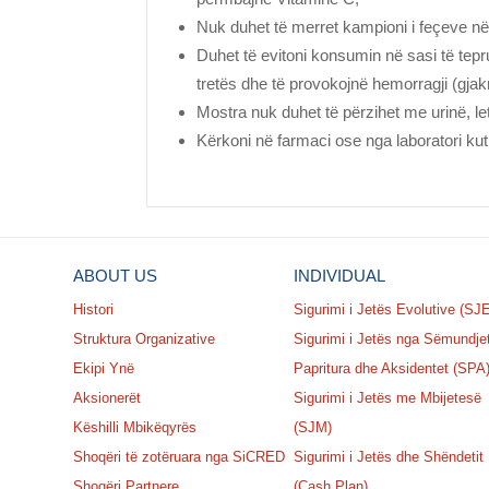
Nuk duhet të merret kampioni i feçeve në 
Duhet të evitoni konsumin në sasi të teprua
tretës dhe të provokojnë hemorragji (gjakr
Mostra nuk duhet të përzihet me urinë, letë
Kërkoni në farmaci ose nga laboratori kuti
ABOUT US
INDIVIDUAL
Histori
Sigurimi i Jetës Evolutive (SJ
Struktura Organizative
Sigurimi i Jetës nga Sëmundje
Ekipi Ynë
Papritura dhe Aksidentet (SPA
Aksionerët
Sigurimi i Jetës me Mbijetesë
Këshilli Mbikëqyrës
(SJM)
Shoqëri të zotëruara nga SiCRED
Sigurimi i Jetës dhe Shëndetit
Shoqëri Partnere
(Cash Plan)