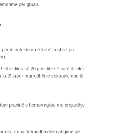
adëmshme për gruan.
r
m për të detektuar në kohë kushtet pre-
ëm).
 dhe ditës së 20 pas ditë së parë të ciklit
s ketë kryer marrëdhënie seksuale dhe të
ktuar praninë e hemorragjisë me prejardhje
 karrota, rrepa, kërpudha dhe ushqime që