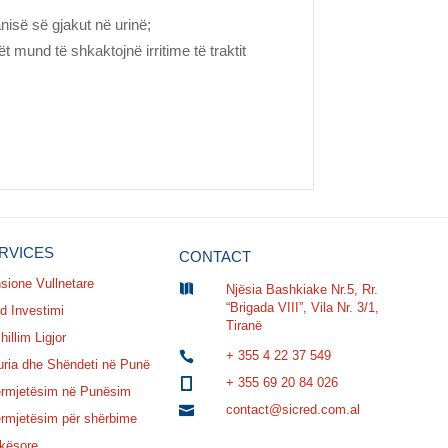
nisë së gjakut në urinë;
ët mund të shkaktojnë irritime të traktit
RVICES
CONTACT
sione Vullnetare

Njësia Bashkiake Nr.5, Rr.
“Brigada VIII”, Vila Nr. 3/1,
d Investimi
Tiranë
illim Ligjor
+ 355 4 22 37 549

uria dhe Shëndeti në Punë
+ 355 69 20 84 026

rmjetësim në Punësim
contact@sicred.com.al

rmjetësim për shërbime
kësore