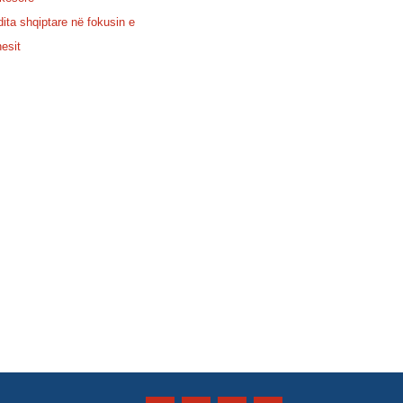
dita shqiptare në fokusin e
nesit