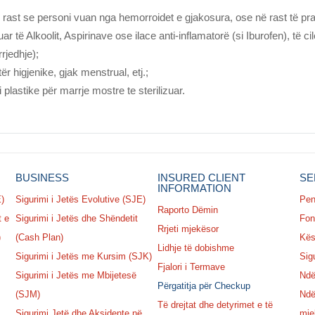
rast se personi vuan nga hemorroidet e gjakosura, ose në rast të pra
r të Alkoolit, Aspirinave ose ilace anti-inflamatorë (si Iburofen), të cil
rjedhje);
r higjenike, gjak menstrual, etj.;
 plastike për marrje mostre te sterilizuar.
BUSINESS
INSURED CLIENT
SE
INFORMATION
E)
Sigurimi i Jetës Evolutive (SJE)
Pen
Raporto Dëmin
t e
Sigurimi i Jetës dhe Shëndetit
Fon
Rrjeti mjekësor
)
(Cash Plan)
Kësh
Lidhje të dobishme
Sigurimi i Jetës me Kursim (SJK)
Sig
Fjalori i Termave
Sigurimi i Jetës me Mbijetesë
Ndë
Përgatitja për Checkup
(SJM)
Ndë
Të drejtat dhe detyrimet e të
Sigurimi Jetë dhe Aksidente në
mje