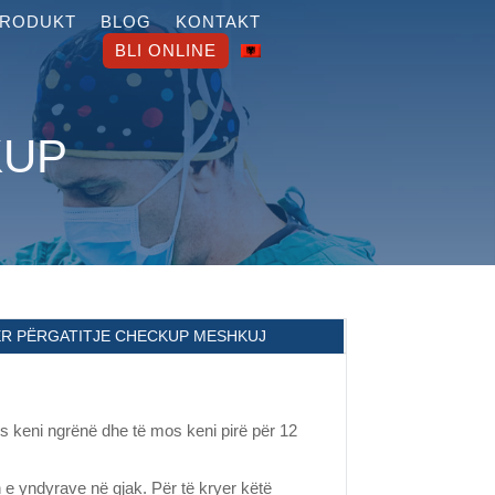
PRODUKT
BLOG
KONTAKT
BLI ONLINE
KUP
ËR PËRGATITJE CHECKUP MESHKUJ
mos keni ngrënë dhe të mos keni pirë për 12
in e yndyrave në gjak. Për të kryer këtë