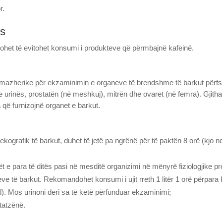
r.
ës
het të evitohet konsumi i produkteve që përmbajnë kafeinë.
mazherike për ekzaminimin e organeve të brendshme të barkut përfshi
 urinës, prostatën (në meshkuj), mitrën dhe ovaret (në femra). Gjitha
 që furnizojnë organet e barkut.
ografik të barkut, duhet të jetë pa ngrënë për të paktën 8 orë (kjo n
t e para të ditës pasi në mesditë organizimi në mënyrë fiziologjike pr
eve të barkut. Rekomandohet konsumi i ujit rreth 1 litër 1 orë përpara
tal). Mos urinoni deri sa të ketë përfunduar ekzaminimi;
tatzënë.