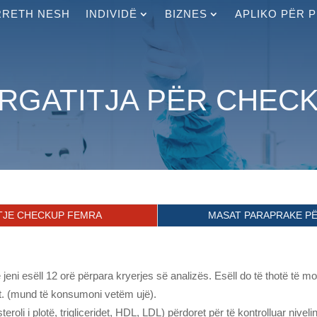
RRETH NESH
INDIVIDË
BIZNES
APLIKO PËR 
RGATITJA PËR CHEC
TJE CHECKUP FEMRA
MASAT PARAPRAKE P
ë jeni esëll 12 orë përpara kryerjes së analizës. Esëll do të thotë të 
t. (mund të konsumoni vetëm ujë).
eroli i plotë, trigliceridet, HDL, LDL) përdoret për të kontrolluar nivel