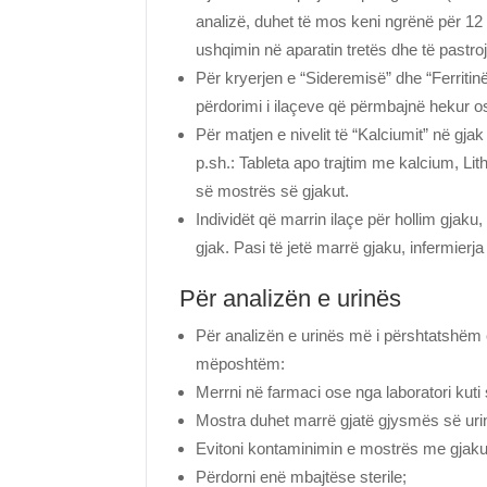
analizë, duhet të mos keni ngrënë për 12 
ushqimin në aparatin tretës dhe të pastr
Për kryerjen e “Sideremisë” dhe “Ferritin
përdorimi i ilaçeve që përmbajnë hekur o
Për matjen e nivelit të “Kalciumit” në gj
p.sh.: Tableta apo trajtim me kalcium, Li
së mostrës së gjakut.
Individët që marrin ilaçe për hollim gjaku,
gjak. Pasi të jetë marrë gjaku, infermierj
Për analizën e urinës
Për analizën e urinës më i përshtatshëm
mëposhtëm:
Merrni në farmaci ose nga laboratori kuti 
Mostra duhet marrë gjatë gjysmës së urini
Evitoni kontaminimin e mostrës me gjaku
Përdorni enë mbajtëse sterile;