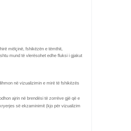
rë mëlçinë, fshikëzën e tëmthit,
shtu mund të vlerësohet edhe fluksi i gjakut
dihmon në vizualizimin e mirë të fshikëzës
odhon ajrin në brendësi të zorrëve gjë që e
 kryerjes së ekzaminimit (kjo për vizualizim