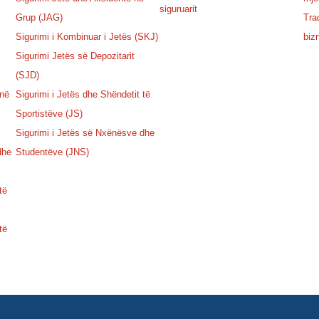
siguruarit
Grup (JAG)
Tra
Sigurimi i Kombinuar i Jetës (SKJ)
biz
Sigurimi Jetës së Depozitarit
(SJD)
 në
Sigurimi i Jetës dhe Shëndetit të
Sportistëve (JS)
Sigurimi i Jetës së Nxënësve dhe
dhe
Studentëve (JNS)
të
të