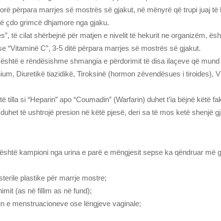
orë përpara marrjes së mostrës së gjakut, në mënyrë që trupi juaj të 
ojë çdo grimcë dhjamore nga gjaku.
ës”, të cilat shërbejnë për matjen e nivelit të hekurit ne organizëm, 
se “Vitaminë C”, 3-5 ditë përpara marrjes së mostrës së gjakut.
ak është e rëndësishme shmangia e përdorimit të disa ilaçeve që mund t
thium, Diuretikë tiazidikë, Tiroksinë (hormon zëvendësues i tiroides), 
 të tilla si “Heparin” apo “Coumadin” (Warfarin) duhet t’ia bëjnë këtë f
a duhet të ushtrojë presion në këtë pjesë, deri sa të mos ketë shenjë g
 është kampioni nga urina e parë e mëngjesit sepse ka qëndruar më g
sterile plastike për marrje mostre;
mit (as në fillim as në fund);
n e menstruacioneve ose lëngjeve vaginale;