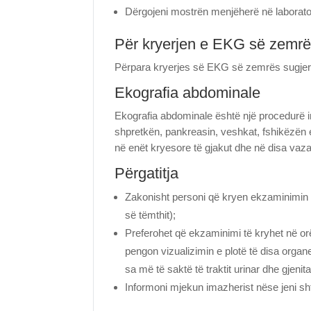
Dërgojeni mostrën menjëherë në laborato
Për kryerjen e EKG së zemr
Përpara kryerjes së EKG së zemrës sugjero
Ekografia abdominale
Ekografia abdominale është një procedurë i
shpretkën, pankreasin, veshkat, fshikëzën e
në enët kryesore të gjakut dhe në disa vaza
Përgatitja
Zakonisht personi që kryen ekzaminimin ek
së tëmthit);
Preferohet që ekzaminimi të kryhet në orë
pengon vizualizimin e plotë të disa organ
sa më të saktë të traktit urinar dhe gjeni
Informoni mjekun imazherist nëse jeni sh