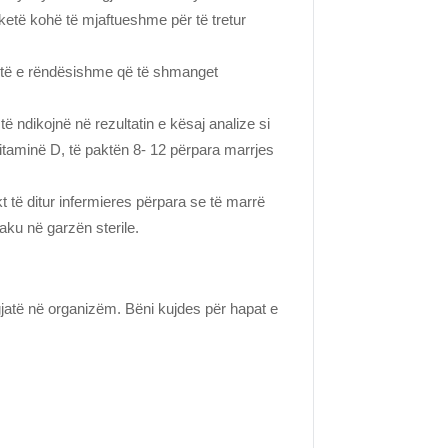
ketë kohë të mjaftueshme për të tretur
është e rëndësishme që të shmanget
ë ndikojnë në rezultatin e kësaj analize si
Vitaminë D, të paktën 8- 12 përpara marrjes
akt të ditur infermieres përpara se të marrë
jaku në garzën sterile.
jatë në organizëm. Bëni kujdes për hapat e