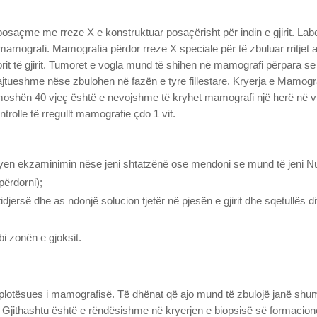
 posaçme me rreze X e konstruktuar posaçërisht për indin e gjirit. La
amografi. Mamografia përdor rreze X speciale për të zbuluar rritjet a
it të gjirit. Tumoret e vogla mund të shihen në mamografi përpara se
ajtueshme nëse zbulohen në fazën e tyre fillestare. Kryerja e Mamogr
i moshën 40 vjeç është e nevojshme të kryhet mamografi një herë në v
ontrolle të rregullt mamografie çdo 1 vit.
ryen ekzaminimin nëse jeni shtatzënë ose mendoni se mund të jeni Nu
përdorni);
djersë dhe as ndonjë solucion tjetër në pjesën e gjirit dhe sqetullës
bi zonën e gjoksit.
lotësues i mamografisë. Të dhënat që ajo mund të zbulojë janë shum
ë. Gjithashtu është e rëndësishme në kryerjen e biopsisë së formacionev