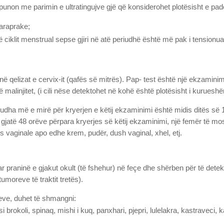
punon me parimin e ultratingujve gjë që konsiderohet plotësisht e p
paraprake;
 ciklit menstrual sepse gjiri në atë periudhë është më pak i tensionua
në qelizat e cervix-it (qafës së mitrës). Pap- test është një ekzamini
ë malinjitet, (i cili nëse detektohet në kohë është plotësisht i kuruesh
udha më e mirë për kryerjen e këtij ekzaminimi është midis ditës së 10
jatë 48 orëve përpara kryerjes së këtij ekzaminimi, një femër të mo
vaginale apo edhe krem, pudër, dush vaginal, xhel, etj.
r praninë e gjakut okult (të fshehur) në feçe dhe shërben për të dete
tumoreve të traktit tretës).
eve, duhet të shmangni:
brokoli, spinaq, mishi i kuq, panxhari, pjepri, lulelakra, kastraveci,