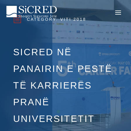
b
CATEGORY:
VITI 2018
SICRED NË
PANAIRIN E PESTË
TË KARRIERËS
PRANË
UNIVERSITETIT