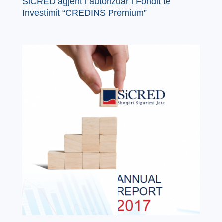
SiCRED agjent i autorizuar i Fondit të
Investimit “CREDINS Premium”