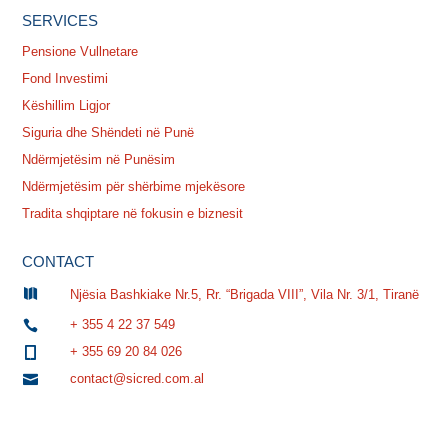
SERVICES
Pensione Vullnetare
Fond Investimi
Këshillim Ligjor
Siguria dhe Shëndeti në Punë
Ndërmjetësim në Punësim
Ndërmjetësim për shërbime mjekësore
Tradita shqiptare në fokusin e biznesit
CONTACT

Njësia Bashkiake Nr.5, Rr. “Brigada VIII”, Vila Nr. 3/1, Tiranë
+ 355 4 22 37 549

+ 355 69 20 84 026

contact@sicred.com.al
