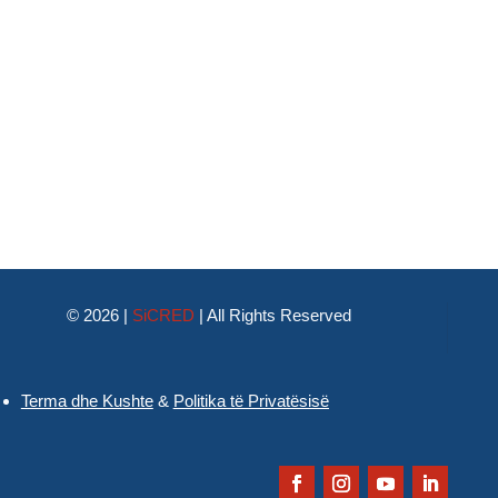
© 2026 |
SiCRED
|
All Rights Reserved
Terma dhe Kushte
&
Politika të Privatësisë