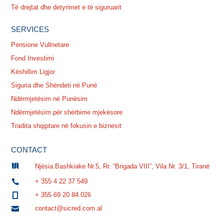
Të drejtat dhe detyrimet e të siguruarit
SERVICES
Pensione Vullnetare
Fond Investimi
Këshillim Ligjor
Siguria dhe Shëndeti në Punë
Ndërmjetësim në Punësim
Ndërmjetësim për shërbime mjekësore
Tradita shqiptare në fokusin e biznesit
CONTACT

Njësia Bashkiake Nr.5, Rr. “Brigada VIII”, Vila Nr. 3/1, Tiranë
+ 355 4 22 37 549

+ 355 69 20 84 026

contact@sicred.com.al
