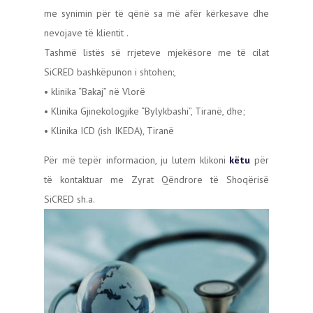
me synimin për të qënë sa më afër kërkesave dhe
nevojave të klientit .
Tashmë listës së rrjeteve mjekësore me të cilat
SiCRED bashkëpunon i shtohen:,
• klinika “Bakaj” në Vlorë
• Klinika Gjinekologjike “Bylykbashi”, Tiranë, dhe;
• Klinika ICD (ish IKEDA), Tiranë
Për më tepër informacion, ju lutem klikoni
këtu
për
të kontaktuar me Zyrat Qëndrore të Shoqërisë
SiCRED sh.a.