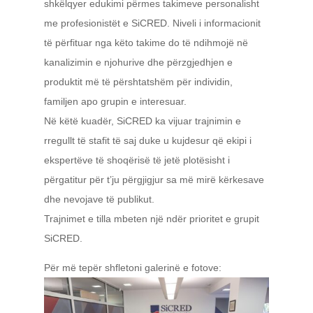
shkëlqyer edukimi përmes takimeve personalisht
me profesionistët e SiCRED. Niveli i informacionit
të përfituar nga këto takime do të ndihmojë në
kanalizimin e njohurive dhe përzgjedhjen e
produktit më të përshtatshëm për individin,
familjen apo grupin e interesuar.
Në këtë kuadër, SiCRED ka vijuar trajnimin e
rregullt të stafit të saj duke u kujdesur që ekipi i
ekspertëve të shoqërisë të jetë plotësisht i
përgatitur për t’ju përgjigjur sa më mirë kërkesave
dhe nevojave të publikut.
Trajnimet e tilla mbeten një ndër prioritet e grupit
SiCRED.
Për më tepër shfletoni galerinë e fotove: