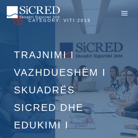
b
CATEGORY:
VITI 2019
TRAJNIMI I
VAZHDUESHËM I
SKUADRËS
SICRED DHE
EDUKIMI I