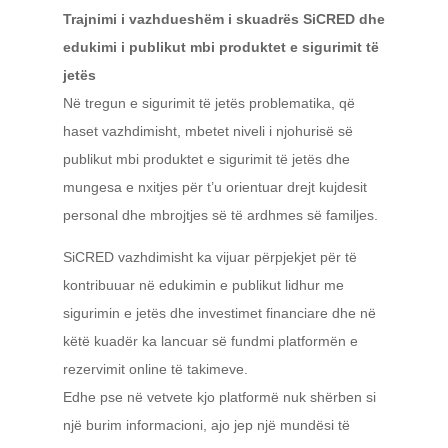
Trajnimi i vazhdueshëm i skuadrës SiCRED dhe
edukimi i publikut mbi produktet e sigurimit të
jetës
Në tregun e sigurimit të jetës problematika, që
haset vazhdimisht, mbetet niveli i njohurisë së
publikut mbi produktet e sigurimit të jetës dhe
mungesa e nxitjes për t’u orientuar drejt kujdesit
personal dhe mbrojtjes së të ardhmes së familjes.
SiCRED vazhdimisht ka vijuar përpjekjet për të
kontribuuar në edukimin e publikut lidhur me
sigurimin e jetës dhe investimet financiare dhe në
këtë kuadër ka lancuar së fundmi platformën e
rezervimit online të takimeve.
Edhe pse në vetvete kjo platformë nuk shërben si
një burim informacioni, ajo jep një mundësi të