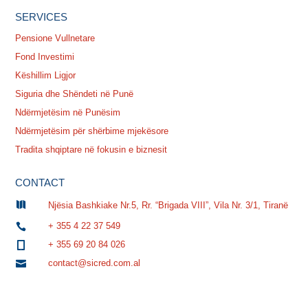
SERVICES
Pensione Vullnetare
Fond Investimi
Këshillim Ligjor
Siguria dhe Shëndeti në Punë
Ndërmjetësim në Punësim
Ndërmjetësim për shërbime mjekësore
Tradita shqiptare në fokusin e biznesit
CONTACT

Njësia Bashkiake Nr.5, Rr. “Brigada VIII”, Vila Nr. 3/1, Tiranë
+ 355 4 22 37 549

+ 355 69 20 84 026

contact@sicred.com.al
