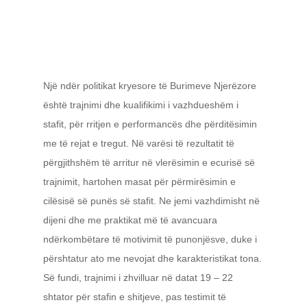
Një ndër politikat kryesore të Burimeve Njerëzore
është trajnimi dhe kualifikimi i vazhdueshëm i
stafit, për rritjen e performancës dhe përditësimin
me të rejat e tregut. Në varësi të rezultatit të
përgjithshëm të arritur në vlerësimin e ecurisë së
trajnimit, hartohen masat për përmirësimin e
cilësisë së punës së stafit. Ne jemi vazhdimisht në
dijeni dhe me praktikat më të avancuara
ndërkombëtare të motivimit të punonjësve, duke i
përshtatur ato me nevojat dhe karakteristikat tona.
Së fundi, trajnimi i zhvilluar në datat 19 – 22
shtator për stafin e shitjeve, pas testimit të