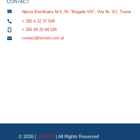
CONTACT

Njësia Bashkiake Nr.5, Rr. “Brigada VIII”, Vila Nr. 3/1, Tiranë
+ 355 4 22 37 549

+ 355 69 20 84 026

contact@sicred.com.al

© 2026 |
SiCRED
|
All Rights Reserved