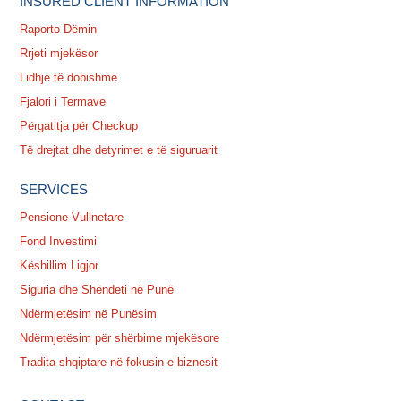
INSURED CLIENT INFORMATION
Raporto Dëmin
Rrjeti mjekësor
Lidhje të dobishme
Fjalori i Termave
Përgatitja për Checkup
Të drejtat dhe detyrimet e të siguruarit
SERVICES
Pensione Vullnetare
Fond Investimi
Këshillim Ligjor
Siguria dhe Shëndeti në Punë
Ndërmjetësim në Punësim
Ndërmjetësim për shërbime mjekësore
Tradita shqiptare në fokusin e biznesit