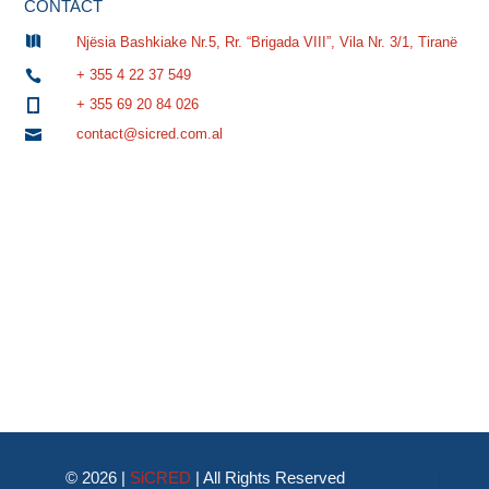
CONTACT

Njësia Bashkiake Nr.5, Rr. “Brigada VIII”, Vila Nr. 3/1, Tiranë
+ 355 4 22 37 549

+ 355 69 20 84 026

contact@sicred.com.al

© 2026 |
SiCRED
|
All Rights Reserved