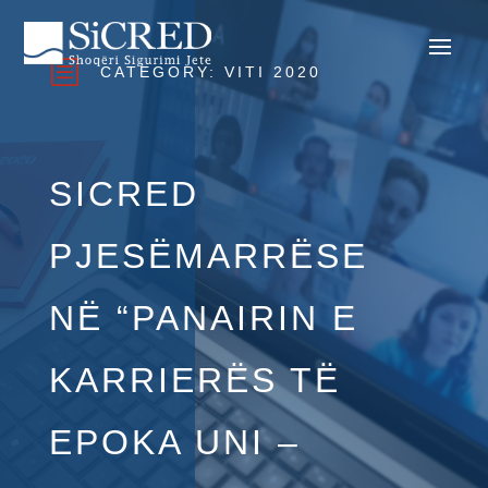
b
CATEGORY:
VITI 2020
SICRED
PJESËMARRËSE
NË “PANAIRIN E
KARRIERËS TË
EPOKA UNI –