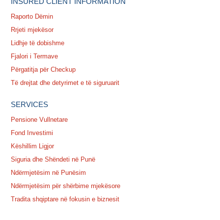
INSURED CLIENT INFORMATION
Raporto Dëmin
Rrjeti mjekësor
Lidhje të dobishme
Fjalori i Termave
Përgatitja për Checkup
Të drejtat dhe detyrimet e të siguruarit
SERVICES
Pensione Vullnetare
Fond Investimi
Këshillim Ligjor
Siguria dhe Shëndeti në Punë
Ndërmjetësim në Punësim
Ndërmjetësim për shërbime mjekësore
Tradita shqiptare në fokusin e biznesit