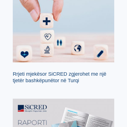
Rrjeti mjekësor SiCRED zgjerohet me një
tjetër bashkëpunëtor në Turqi