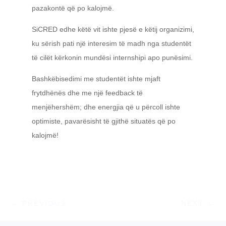
pazakontë që po kalojmë.
SiCRED edhe këtë vit ishte pjesë e këtij organizimi,
ku sërish pati një interesim të madh nga studentët
të cilët kërkonin mundësi internshipi apo punësimi.
Bashkëbisedimi me studentët ishte mjaft
frytdhënës dhe me një feedback të
menjëhershëm; dhe energjia që u përcoll ishte
optimiste, pavarësisht të gjithë situatës që po
kalojmë!
←
PREVIOUS
NEXT
→