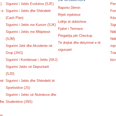
E)
Sigurimi i Jetës Evolutive (SJE)
Pen
Raporto Dëmin
t e
Sigurimi i Jetës dhe Shëndetit
Fon
Rrjeti mjekësor
)
(Cash Plan)
Kësh
Lidhje të dobishme
Sigurimi i Jetës me Kursim (SJK)
Sig
Fjalori i Termave
Sigurimi i Jetës me Mbijetesë
Ndë
Përgatitja për Checkup
(SJM)
Ndë
Të drejtat dhe detyrimet e të
Sigurimi Jetë dhe Aksidente në
mje
siguruarit
Grup (JAG)
Tra
Sigurimi i Kombinuar i Jetës (SKJ)
biz
Sigurimi Jetës së Depozitarit
(SJD)
 në
Sigurimi i Jetës dhe Shëndetit të
Sportistëve (JS)
Sigurimi i Jetës së Nxënësve dhe
dhe
Studentëve (JNS)
të