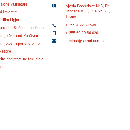
sione Vullnetare

Njësia Bashkiake Nr.5, Rr.
“Brigada VIII”, Vila Nr. 3/1,
d Investimi
Tiranë
illim Ligjor
+ 355 4 22 37 549

uria dhe Shëndeti në Punë
+ 355 69 20 84 026

rmjetësim në Punësim
contact@sicred.com.al

rmjetësim për shërbime
kësore
dita shqiptare në fokusin e
nesit