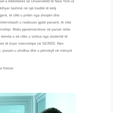
t e bibliotekës së Universitetit të New York-ut
i kthyer tashmë në një traditë të këtij
jerë, të cilët u pritën nga shoqëri dhe
tervistash u realizuan gjatë panairit, të cilat
nshipi. Midis pjesëmarrësve në panair ishte
stenda e së cilës u vizitua nga studentë të
për të kryer internshipe në SiCRED. Nën
it, panairi u zhvillua dhe u përmbyll në mënyrë
 e fotove: