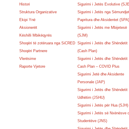
Histori
Sigurimi i Jetës Evolutive (SJ
Struktura Organizative
Sigurimi i Jetës nga Sëmundje
Ekipi Ynë
Papritura dhe Aksidentet (SPA
Aksionerët
Sigurimi i Jetës me Mbijetesë
Këshilli Mbikëqyrës
(SJM)
Shoqëri të zotëruara nga SiCRED
Sigurimi i Jetës dhe Shëndetit
Shoqëri Partnere
(Cash Plan)
Vlerësime
Sigurimi i Jetës dhe Shëndetit
Raporte Vjetore
Cash Plan – COVID Plus
Sigurimi Jetë dhe Aksidente
Personale (JAP)
Sigurimi i Jetës dhe Shëndetit
Udhëtim (JSHU)
Sigurimi i Jetës për Hua (SJH)
Sigurimi i Jetës së Nxënësve 
Studentëve (JNS)
Sigurimi i Jetës dhe Shëndetit 