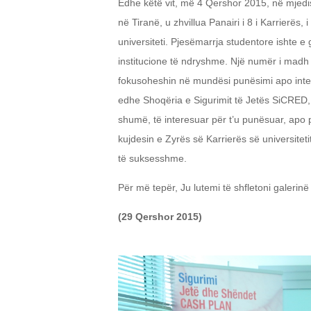
Edhe këtë vit, më 4 Qershor 2015, në mjedise
në Tiranë, u zhvillua Panairi i 8 i Karrierës, 
universiteti. Pjesëmarrja studentore ishte e g
institucione të ndryshme. Një numër i madh in
fokusoheshin në mundësi punësimi apo inter
edhe Shoqëria e Sigurimit të Jetës SiCRED, 
shumë, të interesuar për t’u punësuar, apo 
kujdesin e Zyrës së Karrierës së universitet
të suksesshme.
Për më tepër, Ju lutemi të shfletoni galerinë
(29 Qershor 2015)