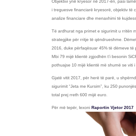
Objektivi ynë kryesor në 2017-ën, pasi lamë p
i treguesve financiarë kryesorë, objektiv të 
analize financiare dhe menaxhimi të kujde
Të ardhurat nga primet e sigurimit u rritën
strategjike për rritje të qëndrueshme. Dëmet
2016, duke përfaqësuar 45% të dëmeve të pag
Mbi 79 mijë klientë zgjodhën t’i besonin SiC
pothuajse 10 mijë klientë më shumë se viti
Gjatë vitit 2017, për herë të parë, u shpër
sigurimit “Jeta me Kursim”, ku 250 punonjë
total prej rreth 600 mijë euro.
Për më tepër, lexoni
Raportin Vjetor 2017