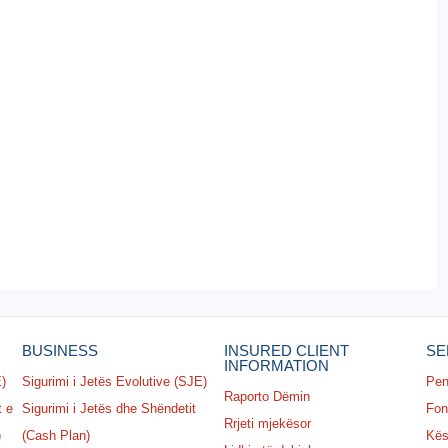
BUSINESS
INSURED CLIENT
SE
INFORMATION
E)
Sigurimi i Jetës Evolutive (SJE)
Pen
Raporto Dëmin
t e
Sigurimi i Jetës dhe Shëndetit
Fon
Rrjeti mjekësor
)
(Cash Plan)
Kësh