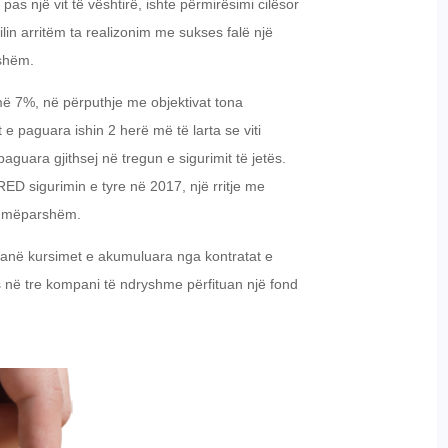
as një vit të vështirë, ishte përmirësimi cilësor
cilin arritëm ta realizonim me sukses falë një
sshëm.
 më 7%, në përputhje me objektivat tona
 e paguara ishin 2 herë më të larta se viti
uara gjithsej në tregun e sigurimit të jetës.
RED sigurimin e tyre në 2017, një rritje me
 i mëparshëm.
ndanë kursimet e akumuluara nga kontratat e
s në tre kompani të ndryshme përfituan një fond