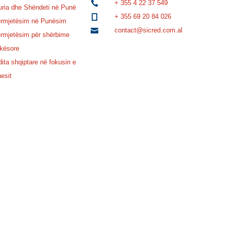
+ 355 4 22 37 549

uria dhe Shëndeti në Punë
+ 355 69 20 84 026

rmjetësim në Punësim
contact@sicred.com.al

rmjetësim për shërbime
kësore
dita shqiptare në fokusin e
nesit