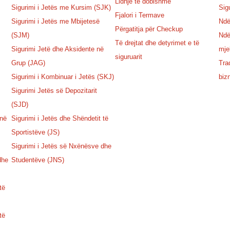
Lidhje të dobishme
Sigurimi i Jetës me Kursim (SJK)
Sig
Fjalori i Termave
Sigurimi i Jetës me Mbijetesë
Ndë
Përgatitja për Checkup
(SJM)
Ndë
Të drejtat dhe detyrimet e të
Sigurimi Jetë dhe Aksidente në
mje
siguruarit
Grup (JAG)
Tra
Sigurimi i Kombinuar i Jetës (SKJ)
biz
Sigurimi Jetës së Depozitarit
(SJD)
 në
Sigurimi i Jetës dhe Shëndetit të
Sportistëve (JS)
Sigurimi i Jetës së Nxënësve dhe
dhe
Studentëve (JNS)
të
të