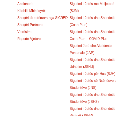
Aksionerët
Sigurimi i Jetës me Mbijetesë
Këshilli Mbikëqyrës
(SJM)
Shoqëri të zotëruara nga SiCRED
Sigurimi i Jetës dhe Shëndetit
Shoqëri Partnere
(Cash Plan)
Vlerësime
Sigurimi i Jetës dhe Shëndetit
Raporte Vjetore
Cash Plan – COVID Plus
Sigurimi Jetë dhe Aksidente
Personale (JAP)
Sigurimi i Jetës dhe Shëndetit
Udhëtim (JSHU)
Sigurimi i Jetës për Hua (SJH)
Sigurimi i Jetës së Nxënësve 
Studentëve (JNS)
Sigurimi i Jetës dhe Shëndetit 
Studentëve (JSHS)
Sigurimi i Jetës dhe Shëndetit 
Vizitorit (JSHV)