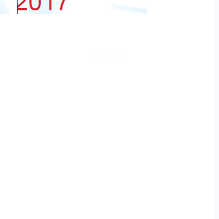
NEXT
→