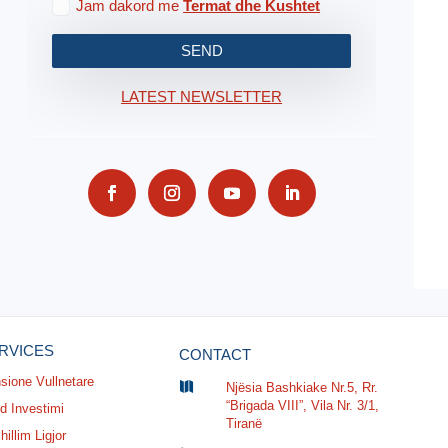
Jam dakord me
Termat dhe Kushtet
SEND
LATEST NEWSLETTER
RVICES
CONTACT
sione Vullnetare

Njësia Bashkiake Nr.5, Rr.
“Brigada VIII”, Vila Nr. 3/1,
d Investimi
Tiranë
illim Ligjor