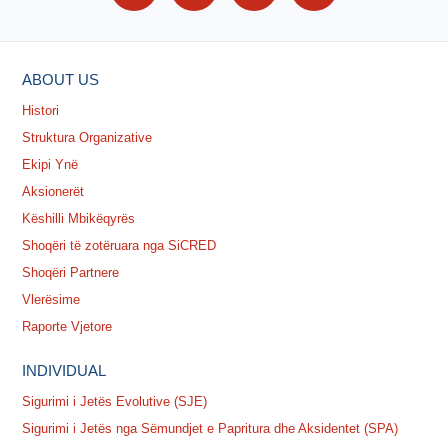
ABOUT US
Histori
Struktura Organizative
Ekipi Ynë
Aksionerët
Këshilli Mbikëqyrës
Shoqëri të zotëruara nga SiCRED
Shoqëri Partnere
Vlerësime
Raporte Vjetore
INDIVIDUAL
Sigurimi i Jetës Evolutive (SJE)
Sigurimi i Jetës nga Sëmundjet e Papritura dhe Aksidentet (SPA)