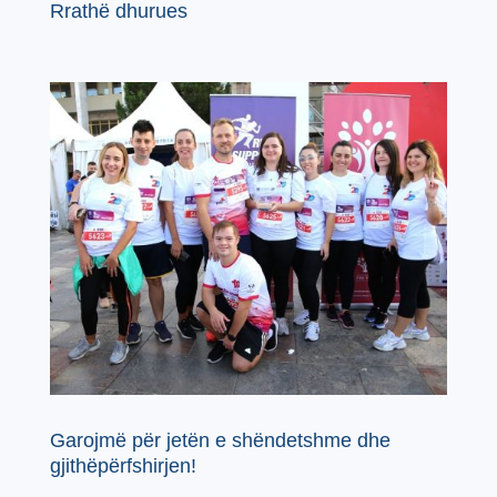
Rrathë dhurues
Garojmë për jetën e shëndetshme dhe
gjithëpërfshirjen!