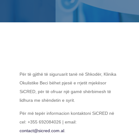
Për të gjithë të siguruarit tanë në Shkodër, Klinika
Okulistike Beci bëhet pjesë e rrjetit mjekësor
SiCRED, për të ofruar një gamë shërbimesh të
lidhura me shëndetin e syrit.
Për më tepër informacion kontaktoni SiCRED në
cel: +355 692084026 | email:
contact@sicred.com.al
.