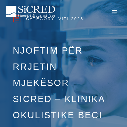
b
CATEGORY:
VITI 2023
NJOFTIM PËR
RRJETIN
MJEKËSOR
SICRED – KLINIKA
OKULISTIKE BECI