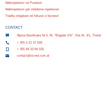
Ndërmjetësim në Punësim
Ndërmjetësim për shërbime mjekësore
Tradita shqiptare në fokusin e biznesit
CONTACT

Njësia Bashkiake Nr.5, Rr. “Brigada VIII”, Vila Nr. 3/1, Tiranë
+ 355 4 22 37 549

+ 355 69 20 84 026

contact@sicred.com.al
