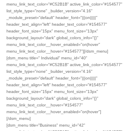
menu_link_text_color="#C52B1B" active_link_color="#154577"
list_style_type="none" _builder_version="4.16"
_module_preset="default" header_font="|||on|||||"
header_text_align="left" header_text_color="#154577"
header_font_size="15px" menu_font_size="13px"
background_layout="dark" global_colors_info="{}"
menu_link_text_color__hover_enabled="on|hover"
menu_link_text_color__hover="#154577"][/dsm_menu]
[dsm_menu title=" Individual" menu_id="40"
menu_link_text_color="#C52B1B" active_link_color="#154577"
list_style_type="none" _builder_version="4.16"
_module_preset="default" header_font="|||on|||||"
header_text_align="left" header_text_color="#154577"
header_font_size="15px" menu_font_size="13px"
background_layout="dark" global_colors_info="{}"
menu_link_text_color__hover="#154577"
menu_link_text_color__hover_enabled="on|hover"]
[/dsm_menu]
[dsm_menu title="Business" menu_id="42"