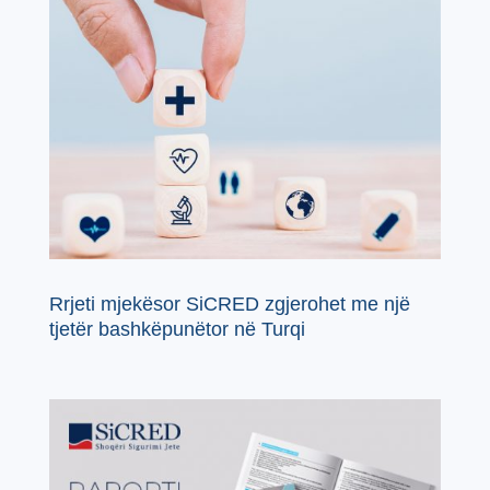
Rrjeti mjekësor SiCRED zgjerohet me një
tjetër bashkëpunëtor në Turqi