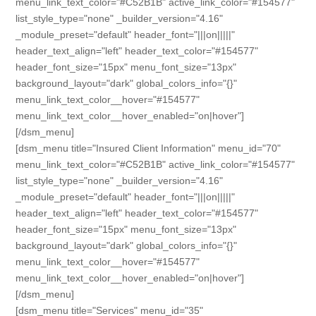
menu_link_text_color="#C52B1B" active_link_color="#154577"
list_style_type="none" _builder_version="4.16"
_module_preset="default" header_font="|||on|||||"
header_text_align="left" header_text_color="#154577"
header_font_size="15px" menu_font_size="13px"
background_layout="dark" global_colors_info="{}"
menu_link_text_color__hover="#154577"
menu_link_text_color__hover_enabled="on|hover"]
[/dsm_menu]
[dsm_menu title="Insured Client Information" menu_id="70"
menu_link_text_color="#C52B1B" active_link_color="#154577"
list_style_type="none" _builder_version="4.16"
_module_preset="default" header_font="|||on|||||"
header_text_align="left" header_text_color="#154577"
header_font_size="15px" menu_font_size="13px"
background_layout="dark" global_colors_info="{}"
menu_link_text_color__hover="#154577"
menu_link_text_color__hover_enabled="on|hover"]
[/dsm_menu]
[dsm_menu title="Services" menu_id="35"