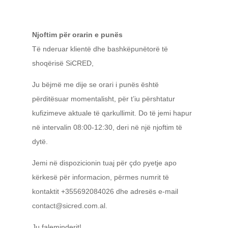
Njoftim për orarin e punës
Të nderuar klientë dhe bashkëpunëtorë të
shoqërisë SiCRED,
Ju bëjmë me dije se orari i punës është
përditësuar momentalisht, për t’iu përshtatur
kufizimeve aktuale të qarkullimit. Do të jemi hapur
në intervalin 08:00-12:30, deri në një njoftim të
dytë.
Jemi në dispozicionin tuaj për çdo pyetje apo
kërkesë për informacion, përmes numrit të
kontaktit +355692084026 dhe adresës e-mail
contact@sicred.com.al
.
Ju faleminderit!