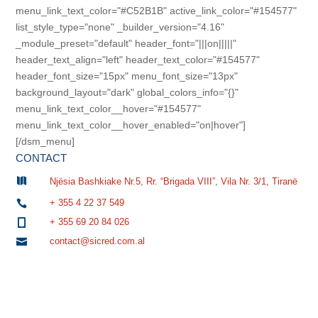
menu_link_text_color="#C52B1B" active_link_color="#154577"
list_style_type="none" _builder_version="4.16"
_module_preset="default" header_font="|||on|||||"
header_text_align="left" header_text_color="#154577"
header_font_size="15px" menu_font_size="13px"
background_layout="dark" global_colors_info="{}"
menu_link_text_color__hover="#154577"
menu_link_text_color__hover_enabled="on|hover"]
[/dsm_menu]
CONTACT

Njësia Bashkiake Nr.5, Rr. “Brigada VIII”, Vila Nr. 3/1, Tiranë
+ 355 4 22 37 549

+ 355 69 20 84 026

contact@sicred.com.al
