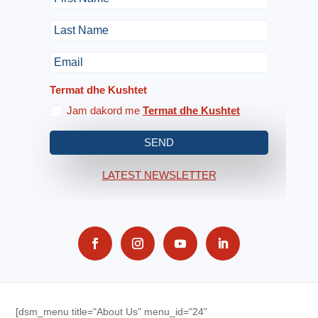
Termat dhe Kushtet
Jam dakord me
Termat dhe Kushtet
SEND
LATEST NEWSLETTER
[dsm_menu title="About Us" menu_id="24"