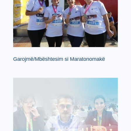
Garojmë/Mbështesim si Maratonomakë