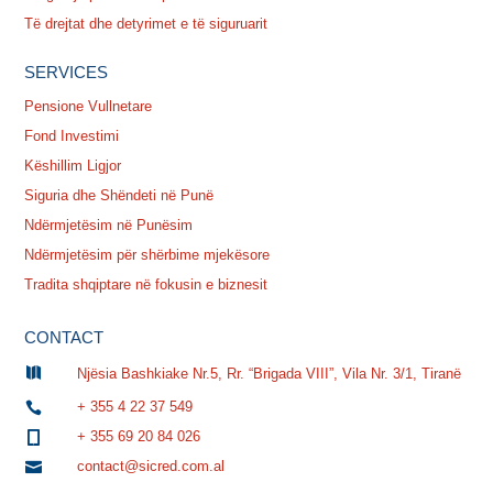
Të drejtat dhe detyrimet e të siguruarit
SERVICES
Pensione Vullnetare
Fond Investimi
Këshillim Ligjor
Siguria dhe Shëndeti në Punë
Ndërmjetësim në Punësim
Ndërmjetësim për shërbime mjekësore
Tradita shqiptare në fokusin e biznesit
CONTACT

Njësia Bashkiake Nr.5, Rr. “Brigada VIII”, Vila Nr. 3/1, Tiranë
+ 355 4 22 37 549

+ 355 69 20 84 026

contact@sicred.com.al
