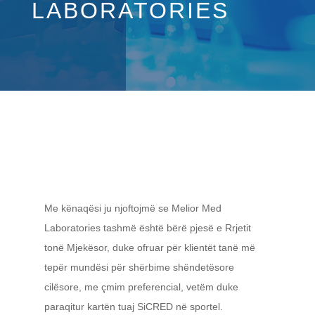
LABORATORIES
Me kënaqësi ju njoftojmë se Melior Med
Laboratories tashmë është bërë pjesë e Rrjetit
tonë Mjekësor, duke ofruar për klientët tanë më
tepër mundësi për shërbime shëndetësore
cilësore, me çmim preferencial, vetëm duke
paraqitur kartën tuaj SiCRED në sportel.