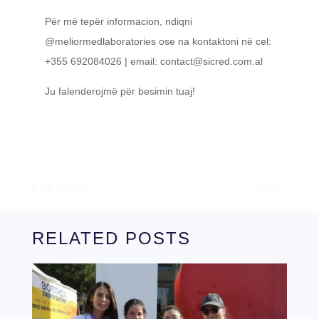
Për më tepër informacion, ndiqni
@meliormedlaboratories ose na kontaktoni në cel:
+355 692084026 | email:
contact@sicred.com.al
Ju falenderojmë për besimin tuaj!
←
PREVIOUS
NEXT
→
RELATED POSTS