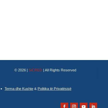
© 2026 |
SiCRED
|
All Rights Reserved
Terma dhe Kushte
&
Politika të Privatësisë