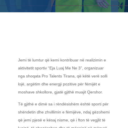
Jemi të lumtur që kemi kontribuar në realizimin e
aktivitetit sportiv “Eja Luaj Me Ne 3”, organizuar
nga shoqata Pro Talents Tirana, që këtë verë solli
lojë, argëtim dhe energji pozitive për fëmijët e
moshave shkollore, gjatë gjithë muajit Qershor.
Të gjithë e dimë sa i rëndësishëm është sporti për
shëndetin dhe zhvillimin e fëmijëve, ndaj gëzohemi
që jemi pjesë e kësaj nisme, që i fton të vegjlit të
luajnë, të shoqërohen dhe të mësojnë në mënyrë