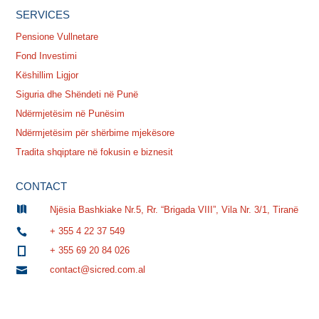
SERVICES
Pensione Vullnetare
Fond Investimi
Këshillim Ligjor
Siguria dhe Shëndeti në Punë
Ndërmjetësim në Punësim
Ndërmjetësim për shërbime mjekësore
Tradita shqiptare në fokusin e biznesit
CONTACT

Njësia Bashkiake Nr.5, Rr. “Brigada VIII”, Vila Nr. 3/1, Tiranë
+ 355 4 22 37 549

+ 355 69 20 84 026

contact@sicred.com.al
