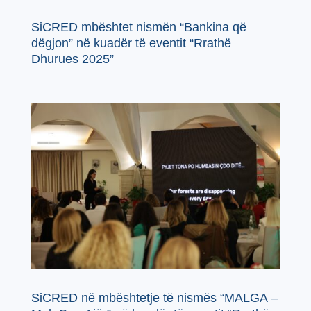
SiCRED mbështet nismën “Bankina që
dëgjon” në kuadër të eventit “Rrathë
Dhurues 2025”
SiCRED në mbështetje të nismës “MALGA –