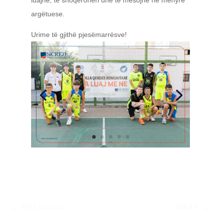
argëtuese.
Urime të gjithë pjesëmarrësve!
←
PREVIOUS
NEXT
→