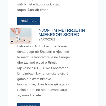
shërbimet e laboratorit, vizitoni
faqen @unilab.tirana
read more
NJOFTIM MBI RRJETIN
MJEKËSOR SICRED
24/09/2021
Laboratori Dr. Limbach në Tiranë
është dega në Shqipëri e rrjetit më
të madh të laboratorëve në Europë
dhe tashmë pjesë e Rrjetit
Mjekësor SiCRED. Në Laboratorin
Dr. Limbach kryhet on-site e gjithë
gama e ekzaminimeve
laboratorike, duke filluar që nga ato
rutinë e deri në ato të avancuarat,
siç mund të jetë...