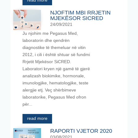
read more
NJOFTIM MBI RRJETIN
MJEKËSOR SICRED
24/09/2021
Ju njohim me Pegasus Med,
laboratorin dhe qendrën
diagnostike të themeluar në vitin
2012, i cili i është shtuar së fundmi
Rrjetit Mjekësor SiCRED.
Laboratori kryen një gamë të gjerë
analizash biokimike, hormonale,
imunologjike, hematologjike, teste
alergjie etj. Veç shërbimeve
laboratorike, Pegasus Med ofron
për...
read more
RAPORTI VJETOR 2020
03/08/2021