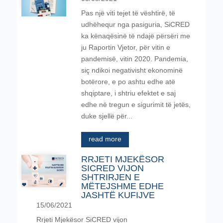
Pas një viti tejet të vështirë, të
udhëhequr nga pasiguria, SiCRED
ka kënaqësinë të ndajë përsëri me
ju Raportin Vjetor, për vitin e
pandemisë, vitin 2020. Pandemia,
siç ndikoi negativisht ekonominë
botërore, e po ashtu edhe atë
shqiptare, i shtriu efektet e saj
edhe në tregun e sigurimit të jetës,
duke sjellë për...
read more
RRJETI MJEKËSOR
SICRED VIJON
SHTRIRJEN E
MËTEJSHME EDHE
JASHTË KUFIJVE
15/06/2021
Rrjeti Mjekësor SiCRED vijon