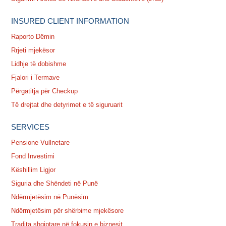
INSURED CLIENT INFORMATION
Raporto Dëmin
Rrjeti mjekësor
Lidhje të dobishme
Fjalori i Termave
Përgatitja për Checkup
Të drejtat dhe detyrimet e të siguruarit
SERVICES
Pensione Vullnetare
Fond Investimi
Këshillim Ligjor
Siguria dhe Shëndeti në Punë
Ndërmjetësim në Punësim
Ndërmjetësim për shërbime mjekësore
Tradita shqiptare në fokusin e biznesit