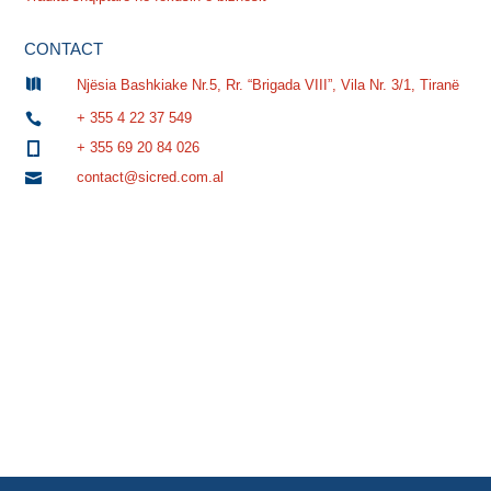
CONTACT

Njësia Bashkiake Nr.5, Rr. “Brigada VIII”, Vila Nr. 3/1, Tiranë
+ 355 4 22 37 549

+ 355 69 20 84 026

contact@sicred.com.al
