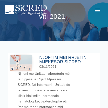
Viti 2021
NJOFTIM MBI RRJETIN
MJEKËSOR SICRED
03/11/2021
Njihuni me UniLab, laboratorin më
të ri pjesë të Rrjetit Mjekësor
SiCRED. Në laboratorin UniLab do
të keni mundësi të kryeni analiza
klinik-biokimike, hormonale,
hematologjike, bakterologjike etj.
Për më tepër informacion mbi