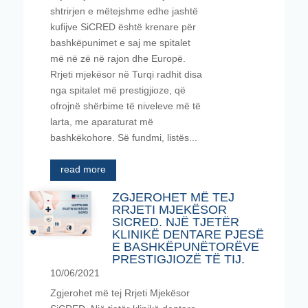
shtrirjen e mëtejshme edhe jashtë
kufijve SiCRED është krenare për
bashkëpunimet e saj me spitalet
më në zë në rajon dhe Europë.
Rrjeti mjekësor në Turqi radhit disa
nga spitalet më prestigjioze, që
ofrojnë shërbime të niveleve më të
larta, me aparaturat më
bashkëkohore. Së fundmi, listës...
read more
ZGJEROHET MË TEJ
RRJETI MJEKËSOR
SICRED. NJË TJETËR
KLINIKË DENTARE PJESË
E BASHKËPUNËTORËVE
PRESTIGJIOZË TË TIJ.
10/06/2021
Zgjerohet më tej Rrjeti Mjekësor