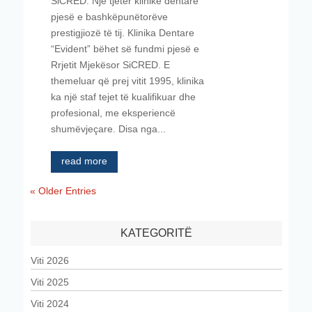
SiCRED. Një tjetër klinikë dentare
pjesë e bashkëpunëtorëve
prestigjiozë të tij. Klinika Dentare
“Evident” bëhet së fundmi pjesë e
Rrjetit Mjekësor SiCRED. E
themeluar që prej vitit 1995, klinika
ka një staf tejet të kualifikuar dhe
profesional, me eksperiencë
shumëvjeçare. Disa nga...
read more
« Older Entries
KATEGORITË
Viti 2026
Viti 2025
Viti 2024