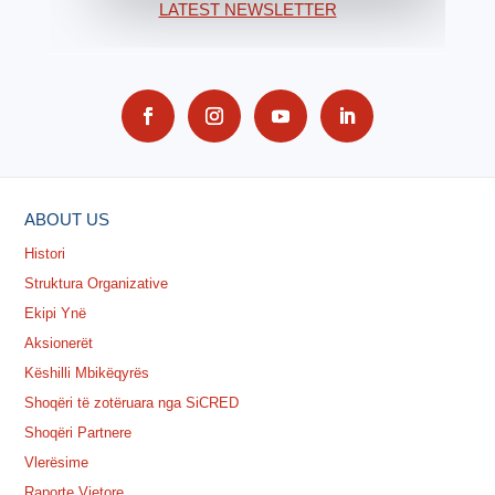
LATEST NEWSLETTER
ABOUT US
Histori
Struktura Organizative
Ekipi Ynë
Aksionerët
Këshilli Mbikëqyrës
Shoqëri të zotëruara nga SiCRED
Shoqëri Partnere
Vlerësime
Raporte Vjetore