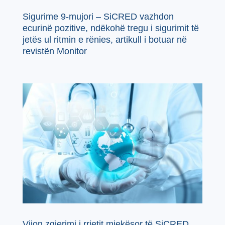
Sigurime 9-mujori – SiCRED vazhdon
ecurinë pozitive, ndëkohë tregu i sigurimit të
jetës ul ritmin e rënies, artikull i botuar në
revistën Monitor
Vijon zgjerimi i rrjetit mjekësor të SiCRED