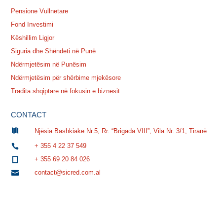
Pensione Vullnetare
Fond Investimi
Këshillim Ligjor
Siguria dhe Shëndeti në Punë
Ndërmjetësim në Punësim
Ndërmjetësim për shërbime mjekësore
Tradita shqiptare në fokusin e biznesit
CONTACT

Njësia Bashkiake Nr.5, Rr. “Brigada VIII”, Vila Nr. 3/1, Tiranë
+ 355 4 22 37 549

+ 355 69 20 84 026

contact@sicred.com.al
