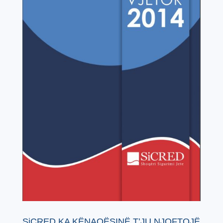
SiCRED KA KËNAQËSINË T’JU NJOFTOJË