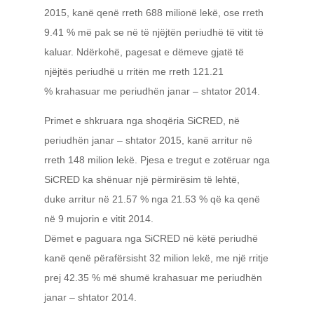
2015, kanë qenë rreth 688 milionë lekë, ose rreth
9.41 % më pak se në të njëjtën periudhë të vitit të
kaluar. Ndërkohë, pagesat e dëmeve gjatë të
njëjtës periudhë u rritën me rreth 121.21
% krahasuar me periudhën janar – shtator 2014.
Primet e shkruara nga shoqëria SiCRED, në
periudhën janar – shtator 2015, kanë arritur në
rreth 148 milion lekë. Pjesa e tregut e zotëruar nga
SiCRED ka shënuar një përmirësim të lehtë,
duke arritur në 21.57 % nga 21.53 % që ka qenë
në 9 mujorin e vitit 2014.
Dëmet e paguara nga SiCRED në këtë periudhë
kanë qenë përafërsisht 32 milion lekë, me një rritje
prej 42.35 % më shumë krahasuar me periudhën
janar – shtator 2014.