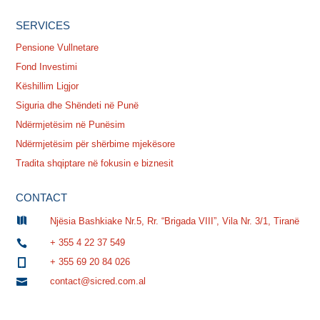
SERVICES
Pensione Vullnetare
Fond Investimi
Këshillim Ligjor
Siguria dhe Shëndeti në Punë
Ndërmjetësim në Punësim
Ndërmjetësim për shërbime mjekësore
Tradita shqiptare në fokusin e biznesit
CONTACT

Njësia Bashkiake Nr.5, Rr. “Brigada VIII”, Vila Nr. 3/1, Tiranë
+ 355 4 22 37 549

+ 355 69 20 84 026

contact@sicred.com.al
