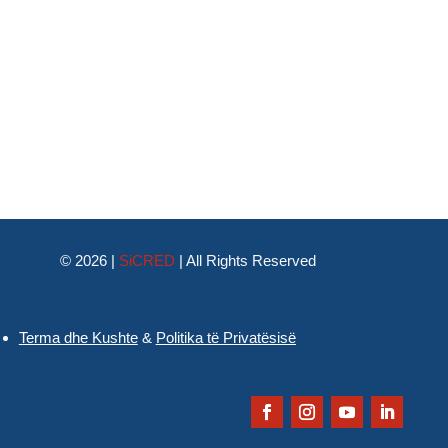
© 2026 |
SiCRED
|
All Rights Reserved
Terma dhe Kushte
&
Politika të Privatësisë