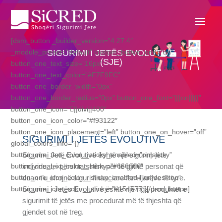
[dsm_button _builder_version=”4.27.4″
SIGURIMI I JETËS EVOLUTIVE
_module_preset=”default” custom_button_one=”on”
(SJE)
button_one_text_size=”16px”
button_one_text_color=”#F7F9FC”
button_one_border_width=”0px”
button_one_border_radius=”0px” button_one_font=”|||on|||||”
button_one_icon=”||divi||400″
button_one_icon_color=”#f93122″
button_one_icon_placement=”left” button_one_on_hover=”off”
SIGURIMI I JETËS EVOLUTIVE
global_colors_info=”{}”
Sigurimi Jetë Evolutive është një sigurim jete
button_one_text_color__sticky_enabled=”on|sticky”
individual, i përshtatshëm për të gjithë personat që
button_one_text_color__sticky=”#666666″
duan t’u ofrojnë siguri financiare familjarëve të tyre.
button_one_icon_color__sticky_enabled=”on|desktop”
Sigurimi i Jetës Evolutive është një nga produktet e
button_one_icon_color__sticky=”#154577″][/dsm_button]
sigurimit të jetës me procedurat më të thjeshta që
gjendet sot në treg.