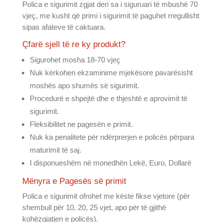
Polica e sigurimit zgjat deri sa i siguruari të mbushë 70
vjeç, me kusht që primi i sigurimit të paguhet rregullisht
sipas afateve të caktuara.
Çfarë sjell të re ky produkt?
Sigurohet mosha 18-70 vjeç
Nuk kërkohen ekzaminime mjekësore pavarësisht
moshës apo shumës së sigurimit.
Procedurë e shpejtë dhe e thjeshtë e aprovimit të
sigurimit.
Fleksibilitet ne pagesën e primit.
Nuk ka penalitete për ndërprerjen e policës përpara
maturimit të saj.
I disponueshëm në monedhën Lekë, Euro, Dollarë
Mënyra e Pagesës së primit
Polica e sigurimit ofrohet me këste fikse vjetore (për
shembull për 10, 20, 25 vjet, apo për të gjithë
kohëzgjatjen e policës).