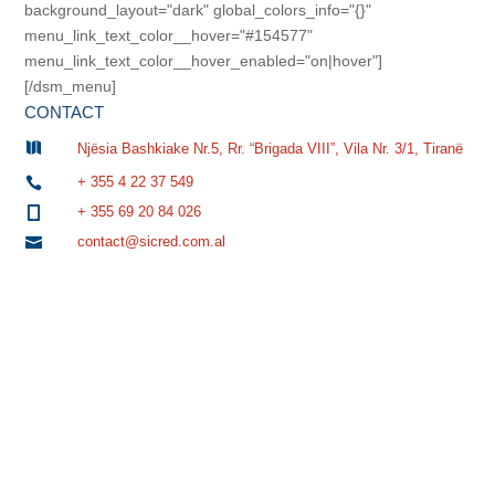
background_layout="dark" global_colors_info="{}"
menu_link_text_color__hover="#154577"
menu_link_text_color__hover_enabled="on|hover"]
[/dsm_menu]
CONTACT

Njësia Bashkiake Nr.5, Rr. “Brigada VIII”, Vila Nr. 3/1, Tiranë
+ 355 4 22 37 549

+ 355 69 20 84 026

contact@sicred.com.al
