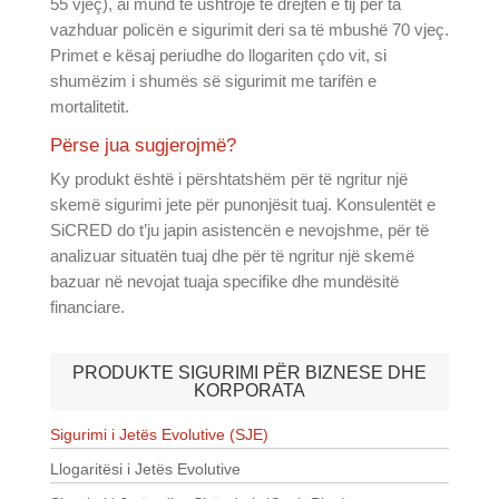
55 vjeç), ai mund të ushtrojë të drejtën e tij për ta
vazhduar policën e sigurimit deri sa të mbushë 70 vjeç.
Primet e kësaj periudhe do llogariten çdo vit, si
shumëzim i shumës së sigurimit me tarifën e
mortalitetit.
Përse jua sugjerojmë?
Ky produkt është i përshtatshëm për të ngritur një
skemë sigurimi jete për punonjësit tuaj. Konsulentët e
SiCRED do t’ju japin asistencën e nevojshme, për të
analizuar situatën tuaj dhe për të ngritur një skemë
bazuar në nevojat tuaja specifike dhe mundësitë
financiare.
PRODUKTE SIGURIMI PËR BIZNESE DHE
KORPORATA
Sigurimi i Jetës Evolutive (SJE)
Llogaritësi i Jetës Evolutive