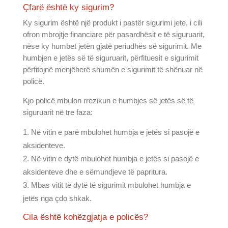
Çfarë është ky sigurim?
Ky sigurim është një produkt i pastër sigurimi jete, i cili
ofron mbrojtje financiare për pasardhësit e të siguruarit,
nëse ky humbet jetën gjatë periudhës së sigurimit. Me
humbjen e jetës së të siguruarit, përfituesit e sigurimit
përfitojnë menjëherë shumën e sigurimit të shënuar në
policë.
Kjo policë mbulon rrezikun e humbjes së jetës së të
siguruarit në tre faza:
Në vitin e parë mbulohet humbja e jetës si pasojë e
aksidenteve.
Në vitin e dytë mbulohet humbja e jetës si pasojë e
aksidenteve dhe e sëmundjeve të papritura.
Mbas vitit të dytë të sigurimit mbulohet humbja e
jetës nga çdo shkak.
Cila është kohëzgjatja e policës?