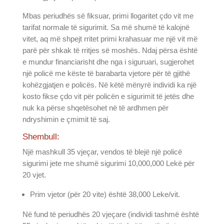
Mbas periudhës së fiksuar, primi llogaritet çdo vit me
tarifat normale të sigurimit. Sa më shumë të kalojnë
vitet, aq më shpejt rritet primi krahasuar me një vit më
parë për shkak të rritjes së moshës. Ndaj përsa është
e mundur financiarisht dhe nga i siguruari, sugjerohet
një policë me këste të barabarta vjetore për të gjithë
kohëzgjatjen e policës. Në këtë mënyrë individi ka një
kosto fikse çdo vit për policën e sigurimit të jetës dhe
nuk ka përse shqetësohet në të ardhmen për
ndryshimin e çmimit të saj.
Shembull:
Një mashkull 35 vjeçar, vendos të blejë një policë
sigurimi jete me shumë sigurimi 10,000,000 Lekë për
20 vjet.
Prim vjetor (për 20 vite) është 38,000 Leke/vit.
Në fund të periudhës 20 vjeçare (individi tashmë është