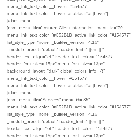
menu_link_text_color__hover="#154577"
menu_link_text_color__hover_enabled="on|hover"]
[/dsm_menu]
[dsm_menu title="Insured Client Information" menu_id="70"
menu_link_text_color="#C52B1B" active_link_color="#154577"
list_style_type="none" _builder_version="4.16"
_module_preset="default" header_font="|||on|||||"
header_text_align="left" header_text_color="#154577"
header_font_size="15px" menu_font_size="13px"
background_layout="dark" global_colors_info="{}"
menu_link_text_color__hover="#154577"
menu_link_text_color__hover_enabled="on|hover"]
[/dsm_menu]
[dsm_menu title="Services" menu_id="35"
menu_link_text_color="#C52B1B" active_link_color="#154577"
list_style_type="none" _builder_version="4.16"
_module_preset="default" header_font="|||on|||||"
header_text_align="left" header_text_color="#154577"
header_font_size="15px" menu_font_size="13px"