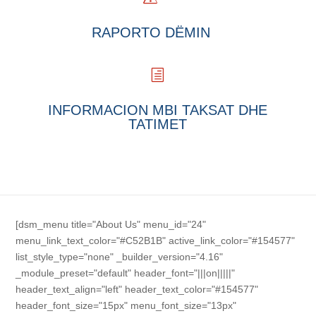
RAPORTO DËMIN
h
INFORMACION MBI TAKSAT DHE
TATIMET
[dsm_menu title="About Us" menu_id="24"
menu_link_text_color="#C52B1B" active_link_color="#154577"
list_style_type="none" _builder_version="4.16"
_module_preset="default" header_font="|||on|||||"
header_text_align="left" header_text_color="#154577"
header_font_size="15px" menu_font_size="13px"