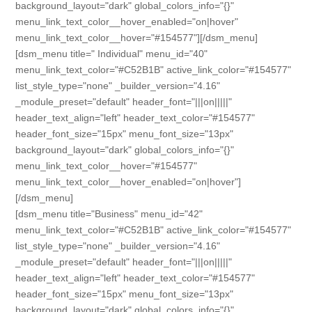
background_layout="dark" global_colors_info="{}"
menu_link_text_color__hover_enabled="on|hover"
menu_link_text_color__hover="#154577"][/dsm_menu]
[dsm_menu title=" Individual" menu_id="40"
menu_link_text_color="#C52B1B" active_link_color="#154577"
list_style_type="none" _builder_version="4.16"
_module_preset="default" header_font="|||on|||||"
header_text_align="left" header_text_color="#154577"
header_font_size="15px" menu_font_size="13px"
background_layout="dark" global_colors_info="{}"
menu_link_text_color__hover="#154577"
menu_link_text_color__hover_enabled="on|hover"]
[/dsm_menu]
[dsm_menu title="Business" menu_id="42"
menu_link_text_color="#C52B1B" active_link_color="#154577"
list_style_type="none" _builder_version="4.16"
_module_preset="default" header_font="|||on|||||"
header_text_align="left" header_text_color="#154577"
header_font_size="15px" menu_font_size="13px"
background_layout="dark" global_colors_info="{}"