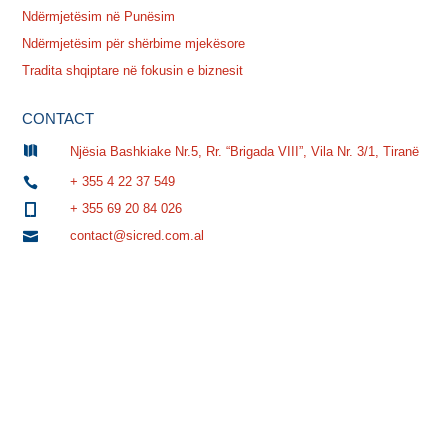
Ndërmjetësim në Punësim
Ndërmjetësim për shërbime mjekësore
Tradita shqiptare në fokusin e biznesit
CONTACT

Njësia Bashkiake Nr.5, Rr. “Brigada VIII”, Vila Nr. 3/1, Tiranë
+ 355 4 22 37 549

+ 355 69 20 84 026

contact@sicred.com.al
