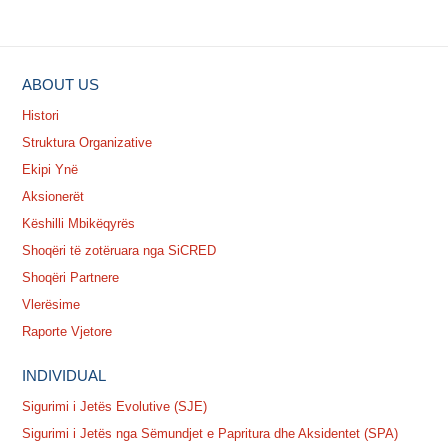
ABOUT US
Histori
Struktura Organizative
Ekipi Ynë
Aksionerët
Këshilli Mbikëqyrës
Shoqëri të zotëruara nga SiCRED
Shoqëri Partnere
Vlerësime
Raporte Vjetore
INDIVIDUAL
Sigurimi i Jetës Evolutive (SJE)
Sigurimi i Jetës nga Sëmundjet e Papritura dhe Aksidentet (SPA)