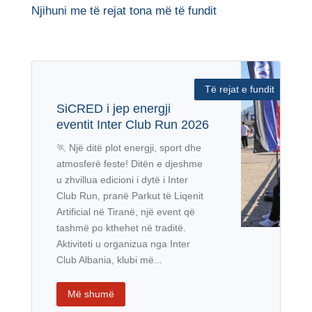
Njihuni me të rejat tona më të fundit
SiCRED i jep energji
eventit Inter Club Run 2026
🏃 Një ditë plot energji, sport dhe
atmosferë feste! Ditën e djeshme
u zhvillua edicioni i dytë i Inter
Club Run, pranë Parkut të Liqenit
Artificial në Tiranë, një event që
tashmë po kthehet në traditë.
Aktiviteti u organizua nga Inter
Club Albania, klubi më...
Më shumë