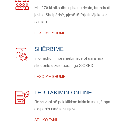
Mbi 270 klinika dhe spitale private, brenda dhe
jashtë Shqipërisë, pjesë të Rrjetit Mjekësor
SiCRED.
LEXO ME SHUME
SHËRBIME
Informohuni mbi shërbimet e ofruara nga
shoqëritë e zotëruara nga SiCRED.
LEXO ME SHUME
LËR TAKIMIN ONLINE
Rezervoni në pak klikime takimin me një nga
ekspertët tanë të shitjeve.
APLIKO TANI