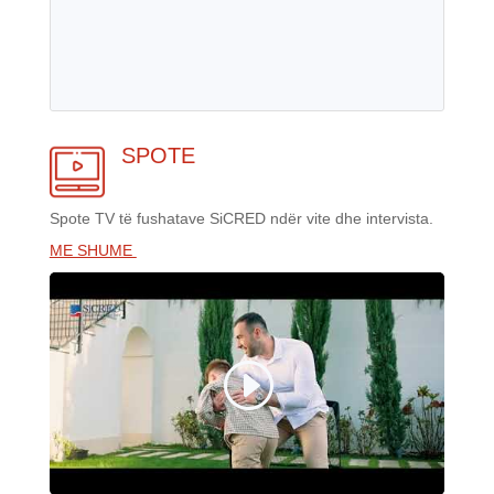
SPOTE
Spote TV të fushatave SiCRED ndër vite dhe intervista.
ME SHUME